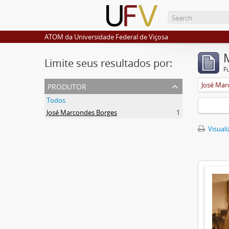
ATOM da Universidade Federal de Viçosa
Limite seus resultados por:
F
produtor
José Mar
Todos
José Marcondes Borges
1
Visuali