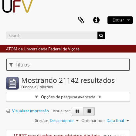
Entrar
ATOM da Universidade Federal de Viçosa
Filtros
Mostrando 21142 resultados
Fundos e Coleções
Opções de pesquisa avançada
Visualizar impressão
Visualizar:
Direção:
Descendente
Ordenar por:
Data final
15837 resultados com objetos digitais