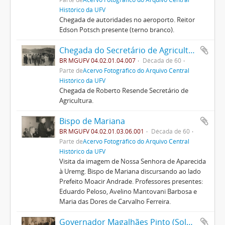
Histórico da UFV
Chegada de autoridades no aeroporto. Reitor
Edson Potsch presente (terno branco).
Chegada do Secretário de Agricultura de MG, Roberto Resende no Campo de Viação da Uremg
BR MGUFV 04.02.01.04.007
Década de 60
Parte de
Acervo Fotográfico do Arquivo Central
Histórico da UFV
Chegada de Roberto Resende Secretário de
Agricultura.
Bispo de Mariana
BR MGUFV 04.02.01.03.06.001
Década de 60
Parte de
Acervo Fotográfico do Arquivo Central
Histórico da UFV
Visita da imagem de Nossa Senhora de Aparecida
à Uremg. Bispo de Mariana discursando ao lado
Prefeito Moacir Andrade. Professores presentes:
Eduardo Peloso, Avelino Mantovani Barbosa e
Maria das Dores de Carvalho Ferreira.
Governador Magalhães Pinto (Solenidades) 01