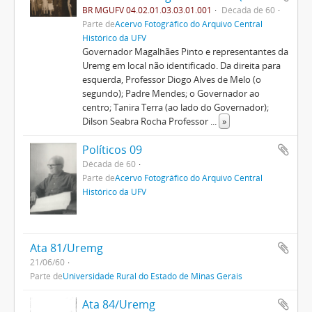
BR MGUFV 04.02.01.03.03.01.001
Década de 60
Parte de
Acervo Fotográfico do Arquivo Central
Histórico da UFV
Governador Magalhães Pinto e representantes da
Uremg em local não identificado. Da direita para
esquerda, Professor Diogo Alves de Melo (o
segundo); Padre Mendes; o Governador ao
centro; Tanira Terra (ao lado do Governador);
Dilson Seabra Rocha Professor
...
»
Políticos 09
Década de 60
Parte de
Acervo Fotográfico do Arquivo Central
Histórico da UFV
Ata 81/Uremg
21/06/60
Parte de
Universidade Rural do Estado de Minas Gerais
Ata 84/Uremg