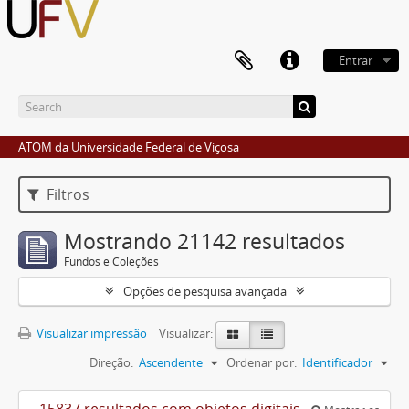
Entrar
ATOM da Universidade Federal de Viçosa
Filtros
Mostrando 21142 resultados
Fundos e Coleções
Opções de pesquisa avançada
Visualizar impressão
Visualizar:
Direção:
Ascendente
Ordenar por:
Identificador
15837 resultados com objetos digitais