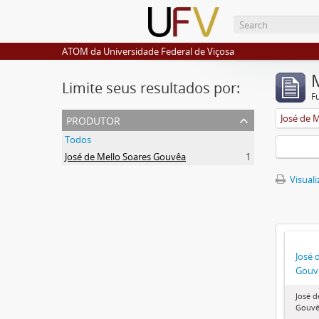
ATOM da Universidade Federal de Viçosa
Limite seus resultados por:
F
produtor
José de 
Todos
José de Mello Soares Gouvêa
1
Visuali
José 
Gouv
José d
Gouv