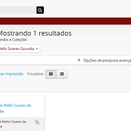
Mostrando 1 resultados
undos e Coleções
Mello Soares Gouvêa
Opções de pesquisa avanç
zar impressão
Visualizar:
de Mello Soares de
êa
e Mello Soares de
êa