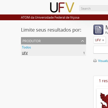
ATOM da Universidade Federal de Viçosa
Limite seus resultados por:
F
produtor
UFV
Todos
UFV
1
Visuali
1 re