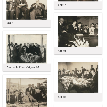
ABF 10
ABF 11
ABF 05
Evento Político - Viçosa 05
ABF 04