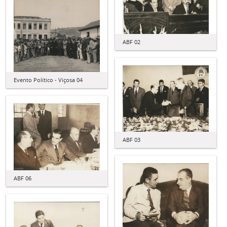
ABF 02
Evento Político - Viçosa 04
ABF 03
ABF 06