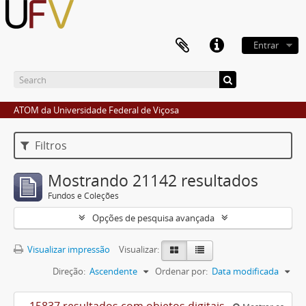
Entrar
ATOM da Universidade Federal de Viçosa
Filtros
Mostrando 21142 resultados
Fundos e Coleções
Opções de pesquisa avançada
Visualizar impressão
Visualizar:
Direção:
Ascendente
Ordenar por:
Data modificada
15837 resultados com objetos digitais