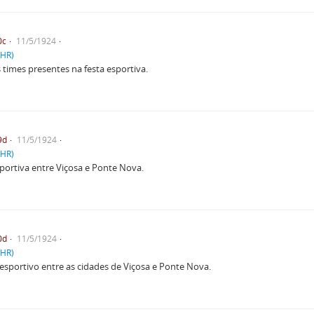
0c
11/5/1924
PHR)
 times presentes na festa esportiva.
9d
11/5/1924
PHR)
portiva entre Viçosa e Ponte Nova.
0d
11/5/1924
PHR)
esportivo entre as cidades de Viçosa e Ponte Nova.