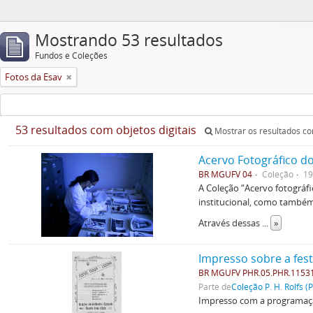
Mostrando 53 resultados
Fundos e Coleções
Fotos da Esav
53 resultados com objetos digitais
Mostrar os resultados com
Acervo Fotográfico do
BR MGUFV 04
Coleção
19
A Coleção “Acervo fotográf
institucional, como também 
Através dessas
...
»
Impresso sobre a fest
BR MGUFV PHR.05.PHR.1153
Parte de
Coleção P. H. Rolfs (
Impresso com a programação