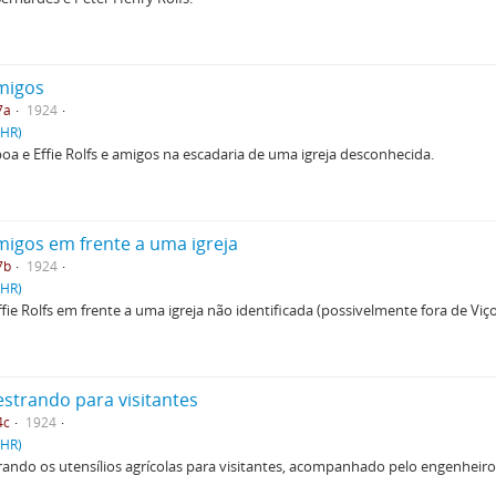
amigos
7a
1924
PHR)
sboa e Effie Rolfs e amigos na escadaria de uma igreja desconhecida.
migos em frente a uma igreja
7b
1924
PHR)
Effie Rolfs em frente a uma igreja não identificada (possivelmente fora de Viço
estrando para visitantes
4c
1924
PHR)
ando os utensílios agrícolas para visitantes, acompanhado pelo engenheiro 