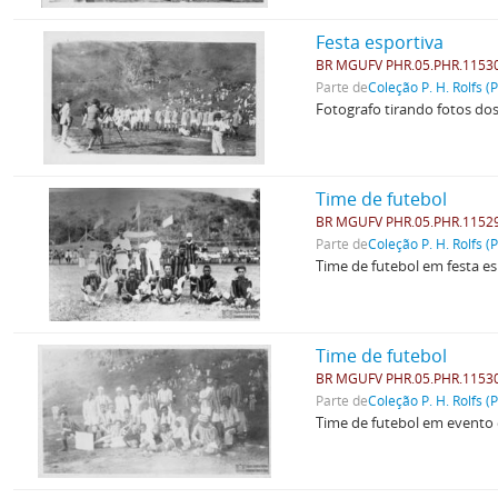
Festa esportiva
BR MGUFV PHR.05.PHR.1153
Parte de
Coleção P. H. Rolfs (
Fotografo tirando fotos dos
Time de futebol
BR MGUFV PHR.05.PHR.1152
Parte de
Coleção P. H. Rolfs (
Time de futebol em festa es
Time de futebol
BR MGUFV PHR.05.PHR.1153
Parte de
Coleção P. H. Rolfs (
Time de futebol em evento 