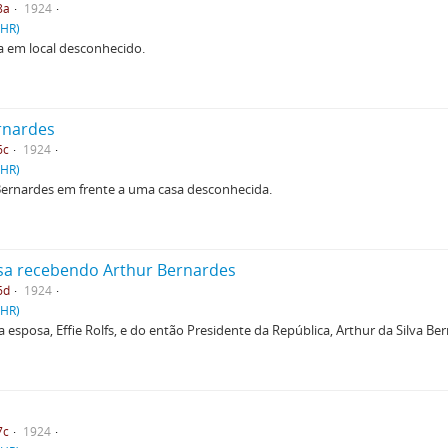
8a
1924
PHR)
 em local desconhecido.
rnardes
6c
1924
PHR)
 Bernardes em frente a uma casa desconhecida.
posa recebendo Arthur Bernardes
6d
1924
PHR)
 esposa, Effie Rolfs, e do então Presidente da República, Arthur da Silva Be
7c
1924