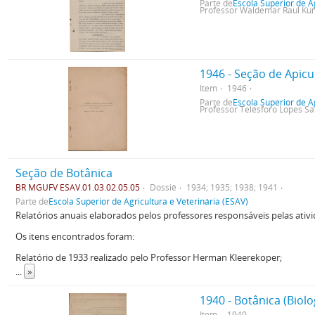
Parte de
Escola Superior de A
Professor Waldemar Raul K
1946 - Seção de Apicul
Item
1946
Parte de
Escola Superior de A
Professor Telésforo Lopes S
Seção de Botânica
BR MGUFV ESAV.01.03.02.05.05
Dossiê
1934; 1935; 1938; 1941
Parte de
Escola Superior de Agricultura e Veterinária (ESAV)
Relatórios anuais elaborados pelos professores responsáveis pelas ativi
Os itens encontrados foram:
Relatório de 1933 realizado pelo Professor Herman Kleerekoper;
...
»
1940 - Botânica (Biolo
Item
1940