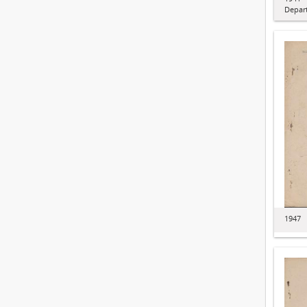
Depar
1947