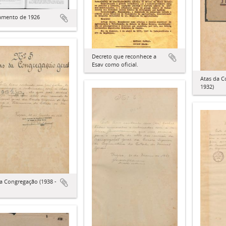
amento de 1926
Decreto que reconhece a
Esav como oficial.
Atas da C
1932)
a Congregação (1938 -