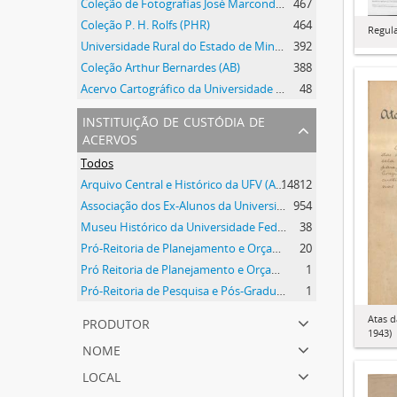
Coleção de Fotografias José Marcondes Borges
467
Coleção P. H. Rolfs (PHR)
464
Regul
Universidade Rural do Estado de Minas Gerais
392
Coleção Arthur Bernardes (AB)
388
Acervo Cartográfico da Universidade Federal de Viçosa
48
instituição de custódia de
acervos
Todos
Arquivo Central e Histórico da UFV (ACH-UFV)
14812
Associação dos Ex-Alunos da Universidade Federal de Viçosa (AEA)
954
Museu Histórico da Universidade Federal de Viçosa
38
Pró-Reitoria de Planejamento e Orçamento
20
Pró Reitoria de Planejamento e Orçamento
1
Pró-Reitoria de Pesquisa e Pós-Graduação
1
produtor
Atas d
1943)
nome
local