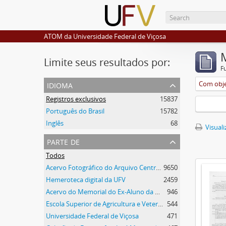
ATOM da Universidade Federal de Viçosa
Limite seus resultados por:
F
idioma
Com obje
Registros exclusivos
15837
Português do Brasil
15782
Inglês
68
Visuali
parte de
Todos
Acervo Fotográfico do Arquivo Central Histórico da UFV
9650
Hemeroteca digital da UFV
2459
Acervo do Memorial do Ex-Aluno da UFV
946
Escola Superior de Agricultura e Veterinária (ESAV)
544
Universidade Federal de Viçosa
471