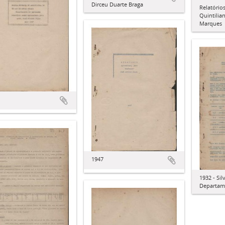
Dirceu Duarte Braga
Relatório
Quintilia
Marques
1947
1932 - Sil
Departam