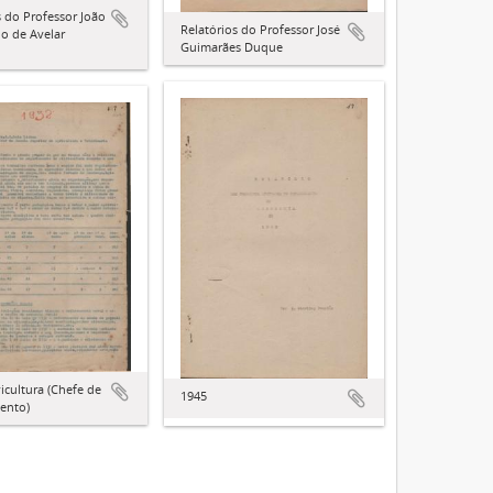
s do Professor João
Relatórios do Professor José
no de Avelar
Guimarães Duque
vicultura (Chefe de
1945
ento)