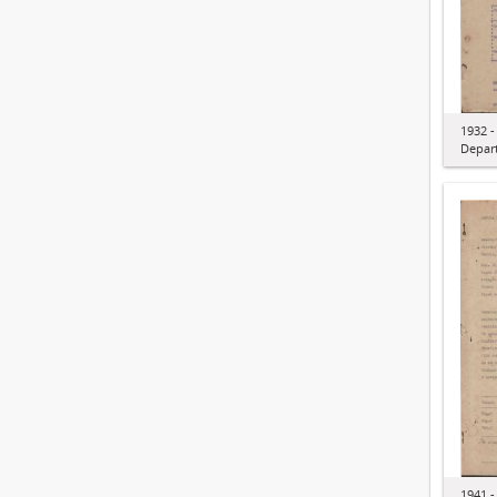
1932 
Depar
1941 