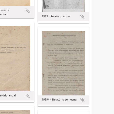
Conselho
ental
1925 - Relatório anual
latório anual
1939/I - Relatório semestral