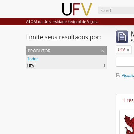
ATOM da Universidade Federal de Viçosa
Limite seus resultados por:
F
produtor
UFV
Todos
UFV
1
Visuali
1 re