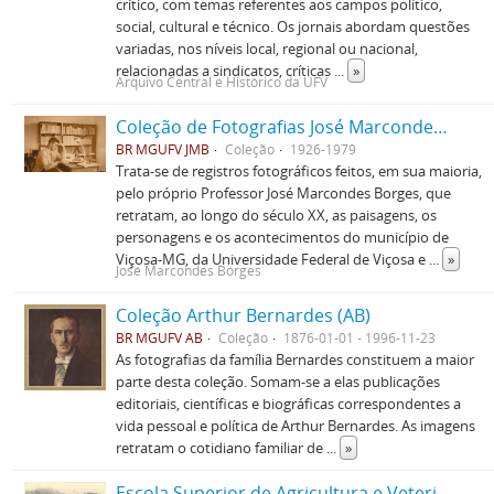
crítico, com temas referentes aos campos político,
social, cultural e técnico. Os jornais abordam questões
variadas, nos níveis local, regional ou nacional,
relacionadas a sindicatos, críticas
...
»
Arquivo Central e Histórico da UFV
Coleção de Fotografias José Marcondes Borges
BR MGUFV JMB
Coleção
1926-1979
Trata-se de registros fotográficos feitos, em sua maioria,
pelo próprio Professor José Marcondes Borges, que
retratam, ao longo do século XX, as paisagens, os
personagens e os acontecimentos do município de
Viçosa-MG, da Universidade Federal de Viçosa e
...
»
José Marcondes Borges
Coleção Arthur Bernardes (AB)
BR MGUFV AB
Coleção
1876-01-01 - 1996-11-23
As fotografias da família Bernardes constituem a maior
parte desta coleção. Somam-se a elas publicações
editoriais, científicas e biográficas correspondentes a
vida pessoal e política de Arthur Bernardes. As imagens
retratam o cotidiano familiar de
...
»
Escola Superior de Agricultura e Veterinária (ESAV)