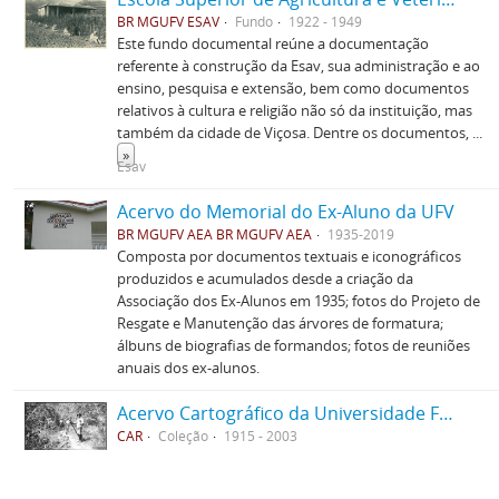
BR MGUFV ESAV
Fundo
1922 - 1949
Este fundo documental reúne a documentação
referente à construção da Esav, sua administração e ao
ensino, pesquisa e extensão, bem como documentos
relativos à cultura e religião não só da instituição, mas
também da cidade de Viçosa. Dentre os documentos,
...
»
Esav
Acervo do Memorial do Ex-Aluno da UFV
BR MGUFV AEA BR MGUFV AEA
1935-2019
Composta por documentos textuais e iconográficos
produzidos e acumulados desde a criação da
Associação dos Ex-Alunos em 1935; fotos do Projeto de
Resgate e Manutenção das árvores de formatura;
álbuns de biografias de formandos; fotos de reuniões
anuais dos ex-alunos.
Acervo Cartográfico da Universidade Federal de Viçosa
CAR
Coleção
1915 - 2003