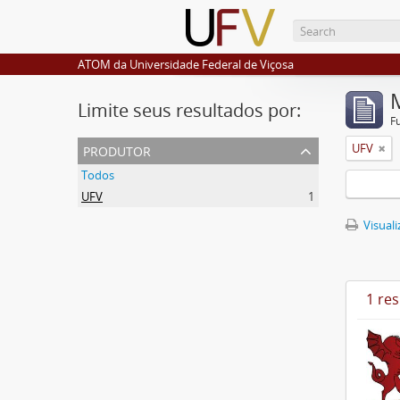
ATOM da Universidade Federal de Viçosa
Limite seus resultados por:
F
produtor
UFV
Todos
UFV
1
Visuali
1 re