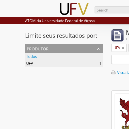
ATOM da Universidade Federal de Viçosa
Limite seus resultados por:
F
produtor
UFV
Todos
UFV
1
Visuali