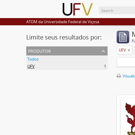
ATOM da Universidade Federal de Viçosa
Limite seus resultados por:
F
produtor
UFV
Todos
UFV
1
Visuali