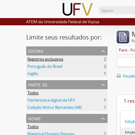
ATOM da Universidade Federal de Viçosa
Limite seus resultados por:
F
idioma
Paris - F
Registros exclusivos
2
Português do Brasil
2
Inglês
1
Visuali
parte de
Todos
Hemeroteca digital da UFV
1
1 re
Coleção Arthur Bernardes (AB)
1
nome
Ediçã
Todos
Edição
Marechal Floriano Peixoto
1