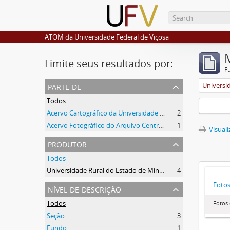
ATOM da Universidade Federal de Viçosa
Limite seus resultados por:
F
parte de
Todos
Acervo Cartográfico da Universidade Federal de Viçosa
2
Acervo Fotográfico do Arquivo Central Histórico da UFV
1
Visuali
produtor
Todos
Universidade Rural do Estado de Minas Gerais (Uremg)
4
Foto
nível de descrição
Todos
Fotos
Seção
3
Fundo
1