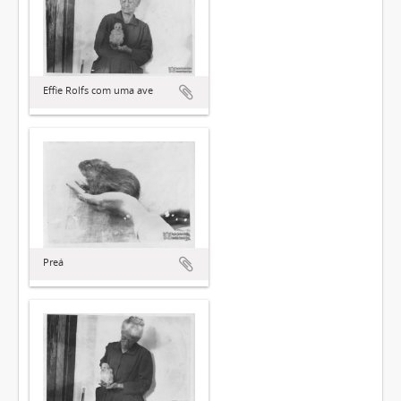
Effie Rolfs com uma ave
Preá