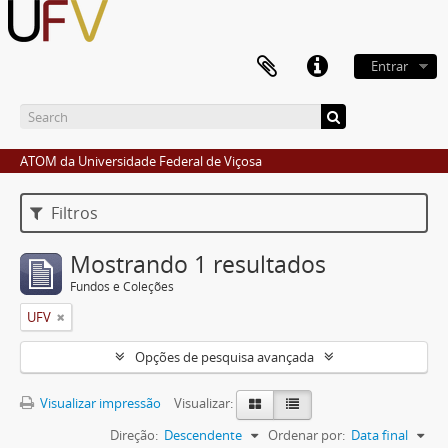
Entrar
ATOM da Universidade Federal de Viçosa
Filtros
Mostrando 1 resultados
Fundos e Coleções
UFV
Opções de pesquisa avançada
Visualizar impressão
Visualizar:
Direção:
Descendente
Ordenar por:
Data final