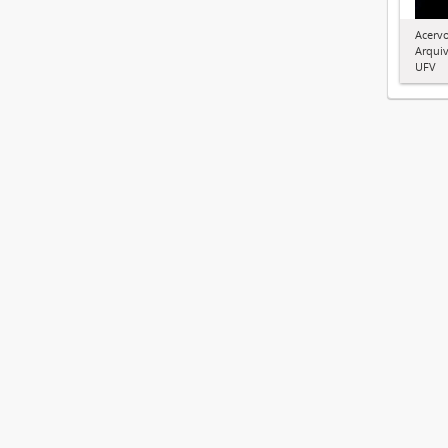
Acervo
Arquiv
UFV