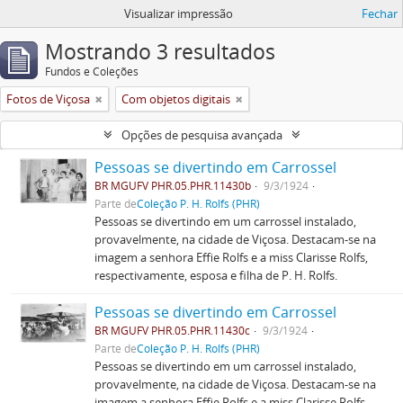
Visualizar impressão
Fechar
Mostrando 3 resultados
Fundos e Coleções
Fotos de Viçosa
Com objetos digitais
Opções de pesquisa avançada
Pessoas se divertindo em Carrossel
BR MGUFV PHR.05.PHR.11430b
9/3/1924
Parte de
Coleção P. H. Rolfs (PHR)
Pessoas se divertindo em um carrossel instalado,
provavelmente, na cidade de Viçosa. Destacam-se na
imagem a senhora Effie Rolfs e a miss Clarisse Rolfs,
respectivamente, esposa e filha de P. H. Rolfs.
Pessoas se divertindo em Carrossel
BR MGUFV PHR.05.PHR.11430c
9/3/1924
Parte de
Coleção P. H. Rolfs (PHR)
Pessoas se divertindo em um carrossel instalado,
provavelmente, na cidade de Viçosa. Destacam-se na
imagem a senhora Effie Rolfs e a miss Clarisse Rolfs,