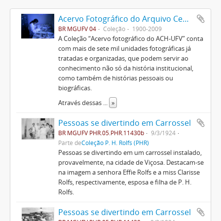
Acervo Fotográfico do Arquivo Central Histórico da UFV
BR MGUFV 04
Coleção
1900-2009
A Coleção “Acervo fotográfico do ACH-UFV” conta
com mais de sete mil unidades fotográficas já
tratadas e organizadas, que podem servir ao
conhecimento não só da história institucional,
como também de histórias pessoais ou
biográficas.
Através dessas
...
»
Pessoas se divertindo em Carrossel
BR MGUFV PHR.05.PHR.11430b
9/3/1924
Parte de
Coleção P. H. Rolfs (PHR)
Pessoas se divertindo em um carrossel instalado,
provavelmente, na cidade de Viçosa. Destacam-se
na imagem a senhora Effie Rolfs e a miss Clarisse
Rolfs, respectivamente, esposa e filha de P. H.
Rolfs.
Pessoas se divertindo em Carrossel