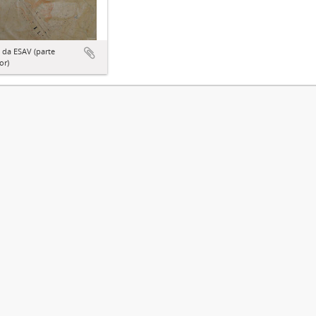
 da ESAV (parte
or)