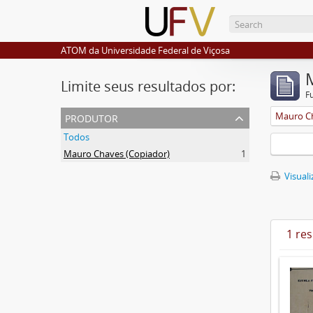
ATOM da Universidade Federal de Viçosa
Limite seus resultados por:
F
produtor
Mauro Ch
Todos
Mauro Chaves (Copiador)
1
Visuali
1 re