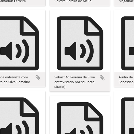
amarion Ferreira
Celeste Pereira de Mello
Magalhãe
da entrevista com
Sebastião Ferreira da Silva
Áudio da 
to da Silva Ramalho
entrevistado por seu neto
Sebastião 
(áudio)