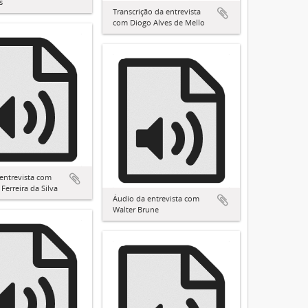
s
Transcrição da entrevista
com Diogo Alves de Mello
entrevista com
Ferreira da Silva
Áudio da entrevista com
Walter Brune