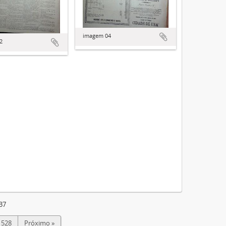
imagem 04
2
37
528
Próximo »