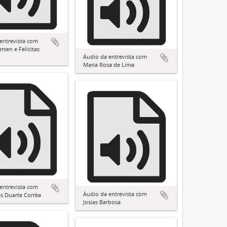
entrevista com
rsen e Felícitas
Áudio da entrevista com
Maria Rosa de Lima
entrevista com
Áudio da entrevista com
es Duarte Corrêa
Josias Barbosa