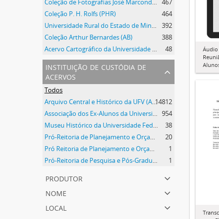
Coleção de Fotografias José Marcondes Borges
467
Coleção P. H. Rolfs (PHR)
464
Universidade Rural do Estado de Minas Gerais
392
Coleção Arthur Bernardes (AB)
388
Acervo Cartográfico da Universidade Federal de Viçosa
48
Áudio 
Reuniã
instituição de custódia de
Aluno
acervos
Todos
Arquivo Central e Histórico da UFV (ACH-UFV)
14812
Associação dos Ex-Alunos da Universidade Federal de Viçosa (AEA)
954
Museu Histórico da Universidade Federal de Viçosa
38
Pró-Reitoria de Planejamento e Orçamento
20
Pró Reitoria de Planejamento e Orçamento
1
Pró-Reitoria de Pesquisa e Pós-Graduação
1
produtor
nome
local
Transc