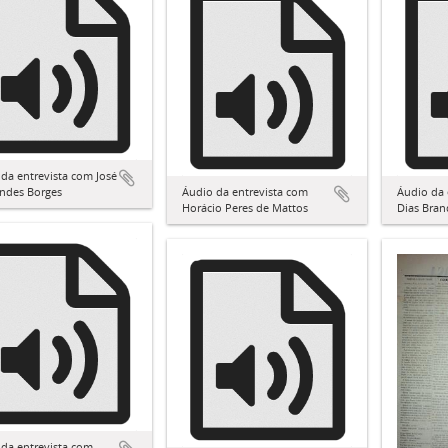
da entrevista com José
ndes Borges
Áudio da entrevista com
Áudio da 
Horácio Peres de Mattos
Dias Bra
da entrevista com