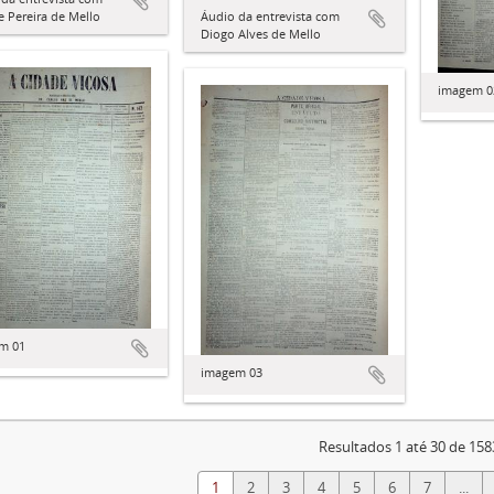
e Pereira de Mello
Áudio da entrevista com
Diogo Alves de Mello
imagem 0
m 01
imagem 03
Resultados 1 até 30 de 158
1
2
3
4
5
6
7
...