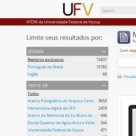
ATOM da Universidade Federal de Viçosa
Limite seus resultados por:
F
idioma
Com obje
Registros exclusivos
15837
Português do Brasil
15782
Inglês
68
Visuali
parte de
Todos
Acervo Fotográfico do Arquivo Central Histórico da UFV
9650
Hemeroteca digital da UFV
2459
Acervo do Memorial do Ex-Aluno da UFV
946
Escola Superior de Agricultura e Veterinária (ESAV)
544
Universidade Federal de Viçosa
471