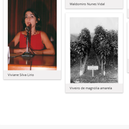
Waldomiro Nunes Vidal
Viviane Silva Lírio
Viveiro de magnólia amarela