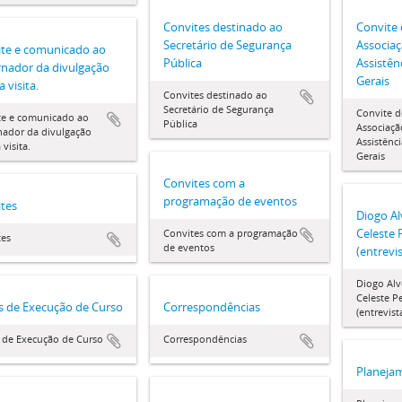
Convites destinado ao
Convite 
Secretário de Segurança
Associaç
te e comunicado ao
Pública
Assistên
nador da divulgação
Gerais
 visita.
Convites destinado ao
Secretário de Segurança
Convite d
te e comunicado ao
Pública
Associaçã
nador da divulgação
Assistênc
 visita.
Gerais
Convites com a
programação de eventos
tes
Diogo Al
Celeste 
Convites com a programação
tes
de eventos
(entrevi
Diogo Alv
Celeste P
s de Execução de Curso
Correspondências
(entrevist
 de Execução de Curso
Correspondências
Planeja