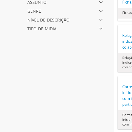
assunto
Ficha
genre
Fichas
nível de descrição
tipo de mídia
Relaç
indic
colab
Relaçã
indica
colabo
Corre
iníci
com i
parti
Corre
início
com in