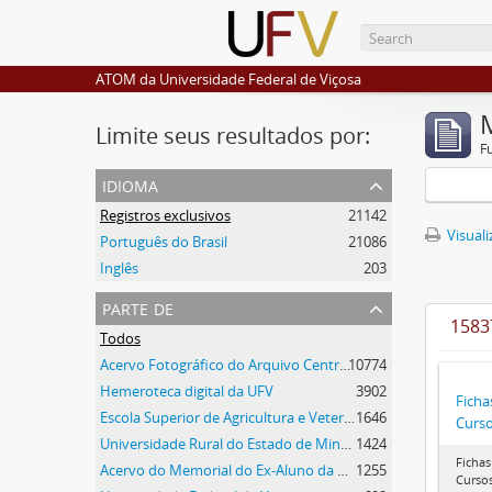
ATOM da Universidade Federal de Viçosa
Limite seus resultados por:
F
idioma
Registros exclusivos
21142
Visuali
Português do Brasil
21086
Inglês
203
parte de
1583
Todos
Acervo Fotográfico do Arquivo Central Histórico da UFV
10774
Hemeroteca digital da UFV
3902
Ficha
Escola Superior de Agricultura e Veterinária (ESAV)
1646
Curs
Universidade Rural do Estado de Minas Gerais
1424
Fichas
Acervo do Memorial do Ex-Aluno da UFV
1255
Curso