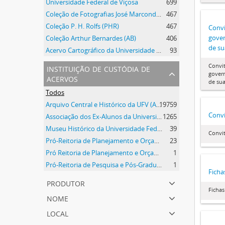
Universidade Federal de Viçosa
699
Coleção de Fotografias José Marcondes Borges
467
Coleção P. H. Rolfs (PHR)
467
Convi
gover
Coleção Arthur Bernardes (AB)
406
de sua
Acervo Cartográfico da Universidade Federal de Viçosa
93
instituição de custódia de
Convi
gover
acervos
de sua
Todos
Arquivo Central e Histórico da UFV (ACH-UFV)
19759
Convi
Associação dos Ex-Alunos da Universidade Federal de Viçosa (AEA)
1265
Museu Histórico da Universidade Federal de Viçosa
39
Convi
Pró-Reitoria de Planejamento e Orçamento
23
Pró Reitoria de Planejamento e Orçamento
1
Pró-Reitoria de Pesquisa e Pós-Graduação
1
Ficha
produtor
Fichas
nome
local