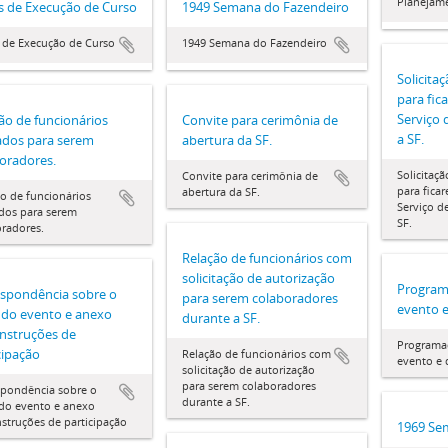
Planejam
s de Execução de Curso
1949 Semana do Fazendeiro
 de Execução de Curso
1949 Semana do Fazendeiro
Solicita
para fic
Serviço 
ão de funcionários
Convite para cerimônia de
a SF.
ados para serem
abertura da SF.
oradores.
Solicitaç
Convite para cerimônia de
para fica
abertura da SF.
o de funcionários
Serviço d
dos para serem
SF.
radores.
Relação de funcionários com
solicitação de autorização
Program
spondência sobre o
para serem colaboradores
evento e
o do evento e anexo
durante a SF.
nstruções de
Programaç
cipação
Relação de funcionários com
evento e 
solicitação de autorização
para serem colaboradores
spondência sobre o
durante a SF.
 do evento e anexo
struções de participação
1969 Se