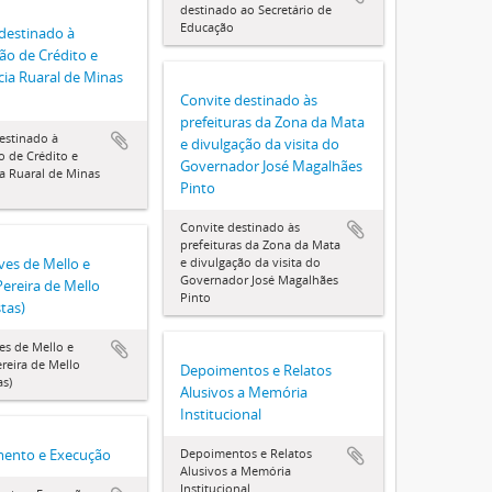
destinado ao Secretário de
Educação
destinado à
ão de Crédito e
cia Ruaral de Minas
Convite destinado às
prefeituras da Zona da Mata
estinado à
e divulgação da visita do
o de Crédito e
Governador José Magalhães
ia Ruaral de Minas
Pinto
Convite destinado às
prefeituras da Zona da Mata
ves de Mello e
e divulgação da visita do
Governador José Magalhães
Pereira de Mello
Pinto
stas)
es de Mello e
ereira de Mello
Depoimentos e Relatos
as)
Alusivos a Memória
Institucional
mento e Execução
Depoimentos e Relatos
Alusivos a Memória
Institucional