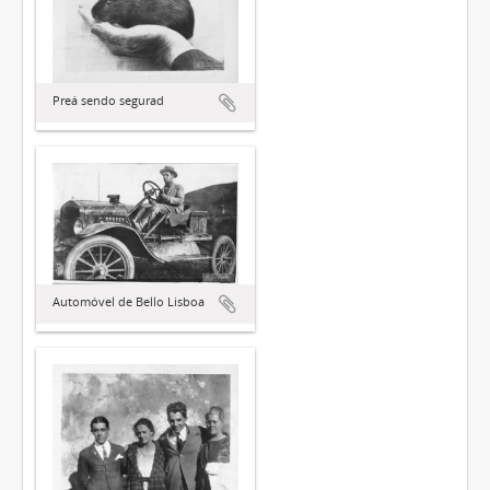
Preá sendo segurad
Automóvel de Bello Lisboa