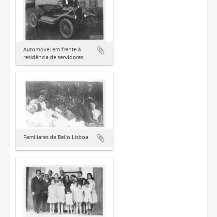
Automóvel em frente à
residência de servidores
Familiares de Bello Lisboa