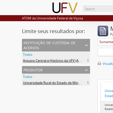
ATOM da Universidade Federal de Viçosa
Limite seus resultados por:
F
instituição de custódia de
Somente 
acervos
Todos
Arquivo Central e Histórico da UFV (ACH-UFV)
1
Visuali
produtor
Todos
Universidade Rural do Estado de Minas Gerais (Uremg)
1
Unive
Estad
Univer
Estado