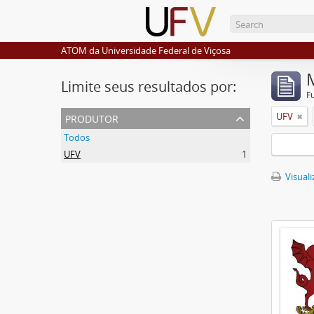
ATOM da Universidade Federal de Viçosa
Limite seus resultados por:
F
produtor
UFV
Todos
UFV
1
Visuali