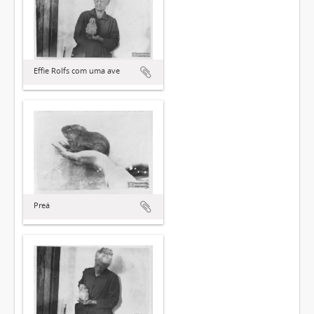
Effie Rolfs com uma ave
Preá