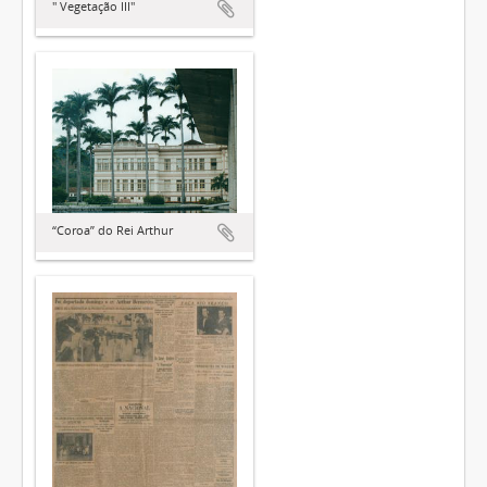
" Vegetação III"
“Coroa” do Rei Arthur