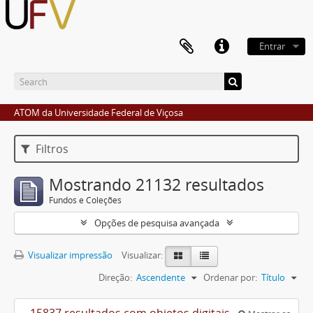
Entrar
ATOM da Universidade Federal de Viçosa
Filtros
Mostrando 21132 resultados
Fundos e Coleções
Opções de pesquisa avançada
Visualizar impressão
Visualizar:
Direção:
Ascendente
Ordenar por:
Título
15837 resultados com objetos digitais