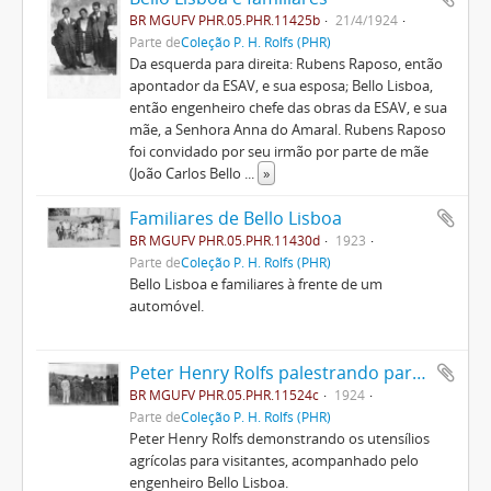
BR MGUFV PHR.05.PHR.11425b
21/4/1924
Parte de
Coleção P. H. Rolfs (PHR)
Da esquerda para direita: Rubens Raposo, então
apontador da ESAV, e sua esposa; Bello Lisboa,
então engenheiro chefe das obras da ESAV, e sua
mãe, a Senhora Anna do Amaral. Rubens Raposo
foi convidado por seu irmão por parte de mãe
(João Carlos Bello
...
»
Familiares de Bello Lisboa
BR MGUFV PHR.05.PHR.11430d
1923
Parte de
Coleção P. H. Rolfs (PHR)
Bello Lisboa e familiares à frente de um
automóvel.
Peter Henry Rolfs palestrando para visitantes
BR MGUFV PHR.05.PHR.11524c
1924
Parte de
Coleção P. H. Rolfs (PHR)
Peter Henry Rolfs demonstrando os utensílios
agrícolas para visitantes, acompanhado pelo
engenheiro Bello Lisboa.