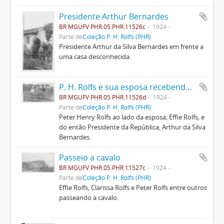
Presidente Arthur Bernardes
BR MGUFV PHR.05.PHR.11526c
1924
Parte de
Coleção P. H. Rolfs (PHR)
Presidente Arthur da Silva Bernardes em frente a
uma casa desconhecida.
P. H. Rolfs e sua esposa recebendo Arthur Bernardes
BR MGUFV PHR.05.PHR.11526d
1924
Parte de
Coleção P. H. Rolfs (PHR)
Peter Henry Rolfs ao lado da esposa, Effie Rolfs, e
do então Presidente da República, Arthur da Silva
Bernardes.
Passeio a cavalo
BR MGUFV PHR.05.PHR.11527c
1924
Parte de
Coleção P. H. Rolfs (PHR)
Effie Rolfs, Clarissa Rolfs e Peter Rolfs entre outros
passeando a cavalo.