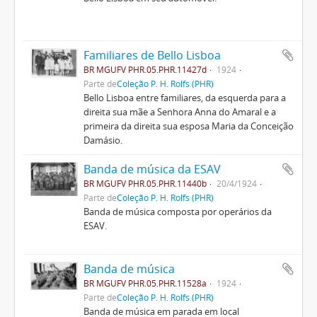
Familiares de Bello Lisboa
BR MGUFV PHR.05.PHR.11427d
1924
Parte de
Coleção P. H. Rolfs (PHR)
Bello Lisboa entre familiares, da esquerda para a
direita sua mãe a Senhora Anna do Amaral e a
primeira da direita sua esposa Maria da Conceição
Damásio.
Banda de música da ESAV
BR MGUFV PHR.05.PHR.11440b
20/4/1924
Parte de
Coleção P. H. Rolfs (PHR)
Banda de música composta por operários da
ESAV.
Banda de música
BR MGUFV PHR.05.PHR.11528a
1924
Parte de
Coleção P. H. Rolfs (PHR)
Banda de música em parada em local