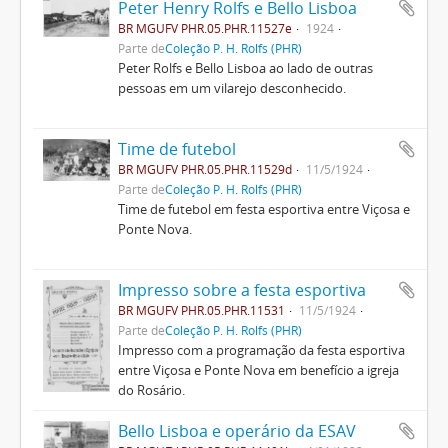
Peter Henry Rolfs e Bello Lisboa
BR MGUFV PHR.05.PHR.11527e
1924
Parte de
Coleção P. H. Rolfs (PHR)
Peter Rolfs e Bello Lisboa ao lado de outras
pessoas em um vilarejo desconhecido.
Time de futebol
BR MGUFV PHR.05.PHR.11529d
11/5/1924
Parte de
Coleção P. H. Rolfs (PHR)
Time de futebol em festa esportiva entre Viçosa e
Ponte Nova.
Impresso sobre a festa esportiva
BR MGUFV PHR.05.PHR.11531
11/5/1924
Parte de
Coleção P. H. Rolfs (PHR)
Impresso com a programação da festa esportiva
entre Viçosa e Ponte Nova em benefício a igreja
do Rosário.
Bello Lisboa e operário da ESAV