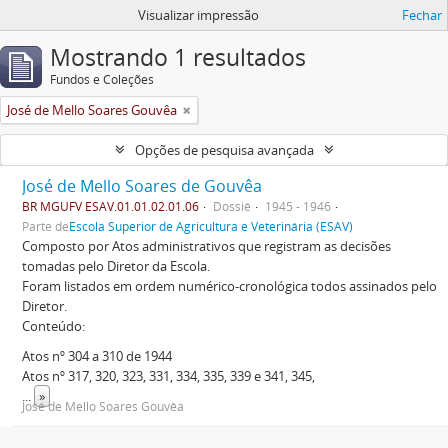
Visualizar impressão
Fechar
Mostrando 1 resultados
Fundos e Coleções
José de Mello Soares Gouvêa
Opções de pesquisa avançada
José de Mello Soares de Gouvêa
BR MGUFV ESAV.01.01.02.01.06
Dossiê
1945 - 1946
Parte de
Escola Superior de Agricultura e Veterinária (ESAV)
Composto por Atos administrativos que registram as decisões
tomadas pelo Diretor da Escola.
Foram listados em ordem numérico-cronológica todos assinados pelo
Diretor.
Conteúdo:
Atos nº 304 a 310 de 1944
Atos nº 317, 320, 323, 331, 334, 335, 339 e 341, 345,
...
»
José de Mello Soares Gouvêa