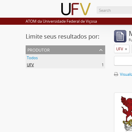
ATOM da Universidade Federal de Viçosa
Limite seus resultados por:
F
produtor
UFV
Todos
UFV
1
Visuali