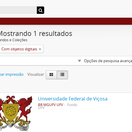
Mostrando 1 resultados
undos e Coleções
Com objetos digitais
Opções de pesquisa avanç
zar impressão
Visualizar:
Universidade Federal de Viçosa
BR MGUFV UFV
Fundo
UFV