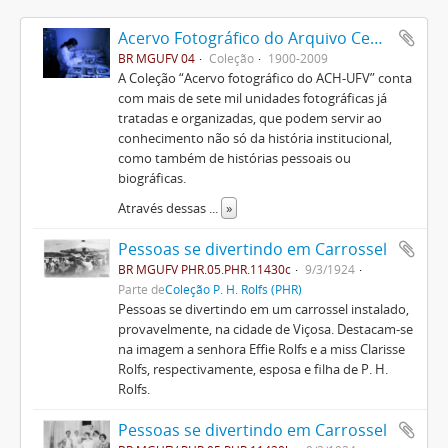
Acervo Fotográfico do Arquivo Central Histórico da UFV
BR MGUFV 04
Coleção
1900-2009
A Coleção “Acervo fotográfico do ACH-UFV” conta
com mais de sete mil unidades fotográficas já
tratadas e organizadas, que podem servir ao
conhecimento não só da história institucional,
como também de histórias pessoais ou
biográficas.
Através dessas
...
»
Pessoas se divertindo em Carrossel
BR MGUFV PHR.05.PHR.11430c
9/3/1924
Parte de
Coleção P. H. Rolfs (PHR)
Pessoas se divertindo em um carrossel instalado,
provavelmente, na cidade de Viçosa. Destacam-se
na imagem a senhora Effie Rolfs e a miss Clarisse
Rolfs, respectivamente, esposa e filha de P. H.
Rolfs.
Pessoas se divertindo em Carrossel