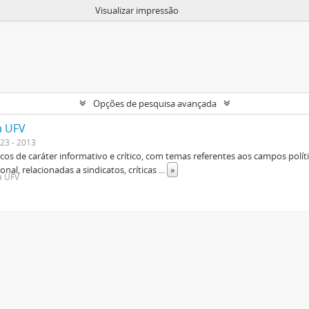
Visualizar impressão
Opções de pesquisa avançada
a UFV
23 - 2013
os de caráter informativo e crítico, com temas referentes aos campos polític
ional, relacionadas a sindicatos, críticas
...
»
da UFV