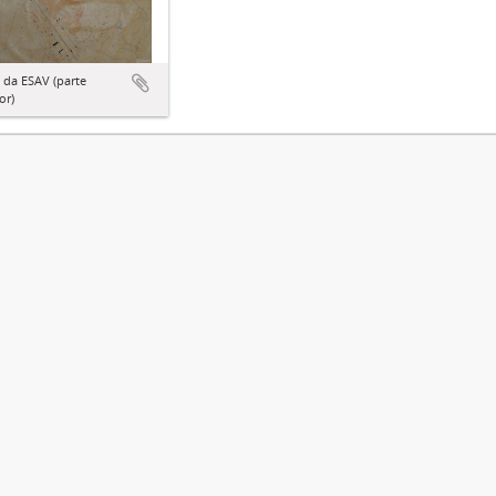
 da ESAV (parte
or)