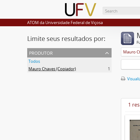
ATOM da Universidade Federal de Viçosa
Limite seus resultados por:
F
produtor
Mauro Ch
Todos
Mauro Chaves (Copiador)
1
Visuali
1 re