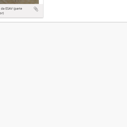
 da ESAV (parte
or)