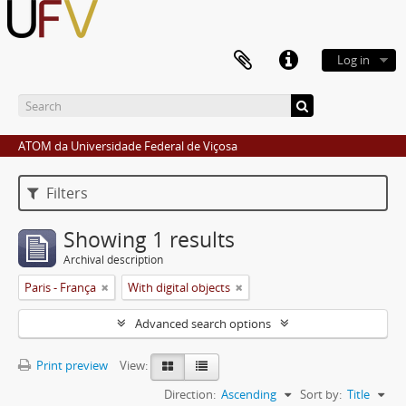
Log in
ATOM da Universidade Federal de Viçosa
Filters
Showing 1 results
Archival description
Paris - França
With digital objects
Advanced search options
Print preview
View:
Direction:
Ascending
Sort by:
Title