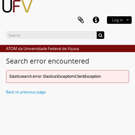
Log in
ATOM da Universidade Federal de Viçosa
Search error encountered
Elasticsearch error: Elastica\Exception\ClientException
Back to previous page.