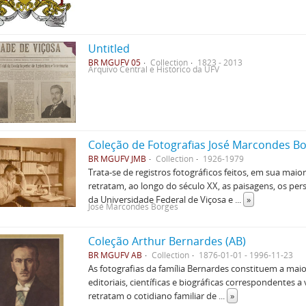
Untitled
BR MGUFV 05
Collection
1823 - 2013
Arquivo Central e Histórico da UFV
Coleção de Fotografias José Marcondes B
BR MGUFV JMB
Collection
1926-1979
Trata-se de registros fotográficos feitos, em sua mai
retratam, ao longo do século XX, as paisagens, os p
da Universidade Federal de Viçosa e
...
»
José Marcondes Borges
Coleção Arthur Bernardes (AB)
BR MGUFV AB
Collection
1876-01-01 - 1996-11-23
As fotografias da família Bernardes constituem a mai
editoriais, científicas e biográficas correspondentes a
retratam o cotidiano familiar de
...
»