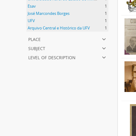
Esav
1
José Marcondes Borges
1
UFV
1
Arquivo Central e Histórico da UFV
1
place
subject
level of description