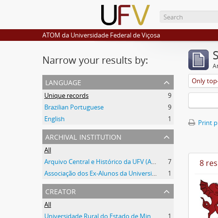
ATOM da Universidade Federal de Viçosa
Narrow your results by:
Ar
language
Only top-
Unique records
9
Brazilian Portuguese
9
English
1
Print 
archival institution
All
Arquivo Central e Histórico da UFV (ACH-UFV)
7
8 res
Associação dos Ex-Alunos da Universidade Federal de Viçosa (AEA)
1
creator
All
Universidade Rural do Estado de Minas Gerais (Uremg)
1