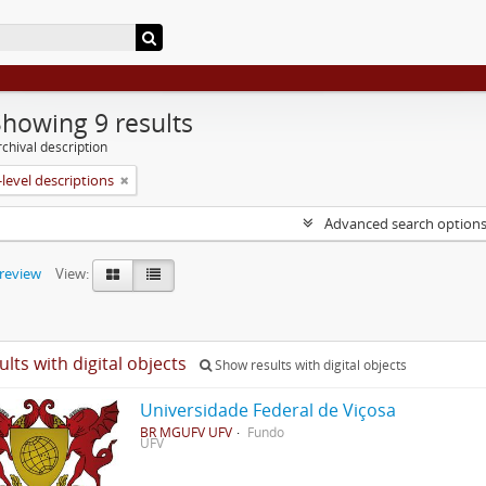
Showing 9 results
chival description
level descriptions
Advanced search option
preview
View:
ults with digital objects
Show results with digital objects
Universidade Federal de Viçosa
BR MGUFV UFV
Fundo
UFV