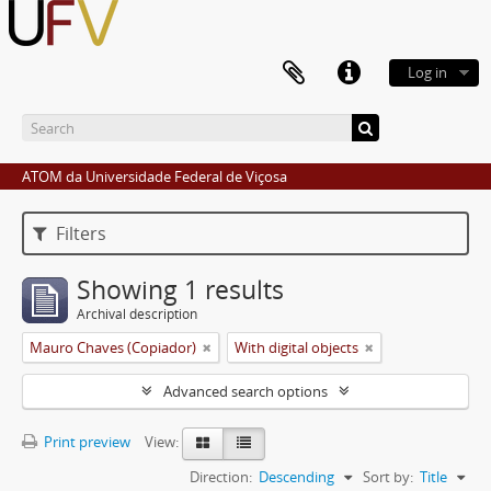
Log in
ATOM da Universidade Federal de Viçosa
Filters
Showing 1 results
Archival description
Mauro Chaves (Copiador)
With digital objects
Advanced search options
Print preview
View:
Direction:
Descending
Sort by:
Title