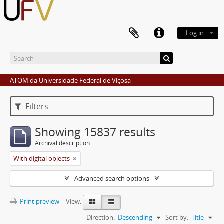
Log in
ATOM da Universidade Federal de Viçosa
Filters
Showing 15837 results
Archival description
With digital objects
Advanced search options
Print preview
View:
Direction:
Descending
Sort by:
Title