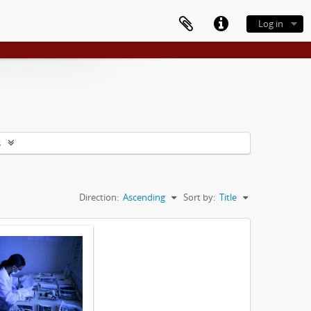
Log in
s
Direction:
Ascending
Sort by:
Title