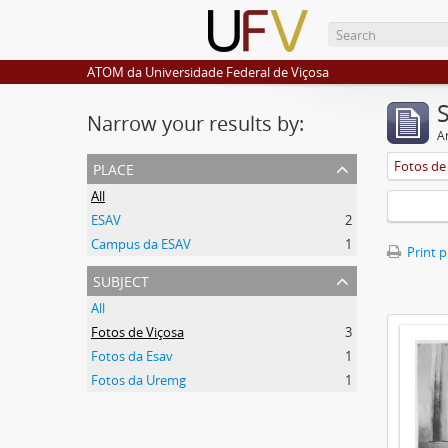
ATOM da Universidade Federal de Viçosa
Narrow your results by:
Ar
place
Fotos de
All
ESAV
2
Campus da ESAV
1
Print 
subject
All
Fotos de Viçosa
3
Fotos da Esav
1
Fotos da Uremg
1