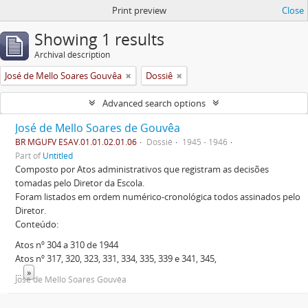
Print preview
Close
Showing 1 results
Archival description
José de Mello Soares Gouvêa
Dossiê
Advanced search options
José de Mello Soares de Gouvêa
BR MGUFV ESAV.01.01.02.01.06
Dossiê
1945 - 1946
Part of
Untitled
Composto por Atos administrativos que registram as decisões
tomadas pelo Diretor da Escola.
Foram listados em ordem numérico-cronológica todos assinados pelo
Diretor.
Conteúdo:
Atos nº 304 a 310 de 1944
Atos nº 317, 320, 323, 331, 334, 335, 339 e 341, 345,
...
»
José de Mello Soares Gouvêa