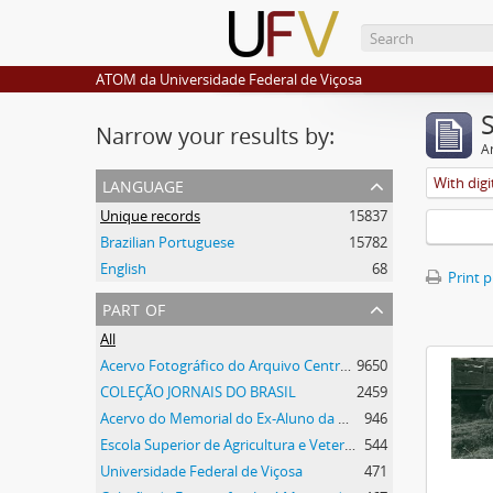
ATOM da Universidade Federal de Viçosa
Narrow your results by:
Ar
language
With digi
Unique records
15837
Brazilian Portuguese
15782
English
68
Print 
part of
All
Acervo Fotográfico do Arquivo Central Histórico da UFV
9650
COLEÇÃO JORNAIS DO BRASIL
2459
Acervo do Memorial do Ex-Aluno da UFV
946
Escola Superior de Agricultura e Veterinária
544
Universidade Federal de Viçosa
471