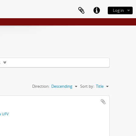
Log in
s
Direction:
Descending
Sort by:
Title
a UFV