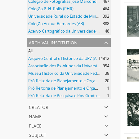
Coleção de Fotografias José Marcondes Borges
467
Coleção P. H. Rolfs (PHR)
464
Universidade Rural do Estado de Minas Gerais
392
Coleção Arthur Bernardes (AB)
388
Acervo Cartográfico da Universidade Federal de Viçosa
48
archival institution
All
Arquivo Central e Histórico da UFV (ACH-UFV)
14812
Associação dos Ex-Alunos da Universidade Federal de Viçosa (AEA)
954
Museu Histórico da Universidade Federal de Viçosa
38
Pró-Reitoria de Planejamento e Orçamento
20
Pró Reitoria de Planejamento e Orçamento
1
Pró-Reitoria de Pesquisa e Pós-Graduação
1
creator
name
place
subject