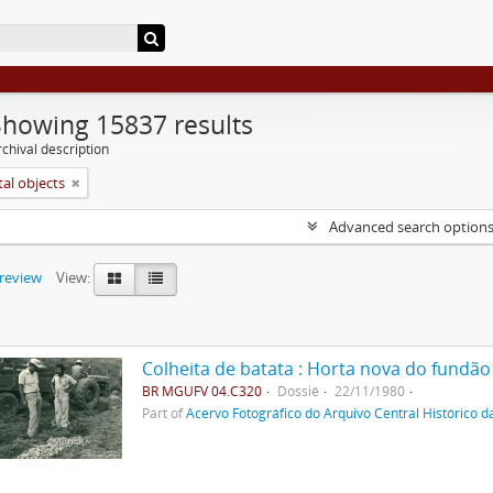
Showing 15837 results
chival description
tal objects
Advanced search option
preview
View:
Colheita de batata : Horta nova do fundão
BR MGUFV 04.C320
Dossiê
22/11/1980
Part of
Acervo Fotográfico do Arquivo Central Histórico d