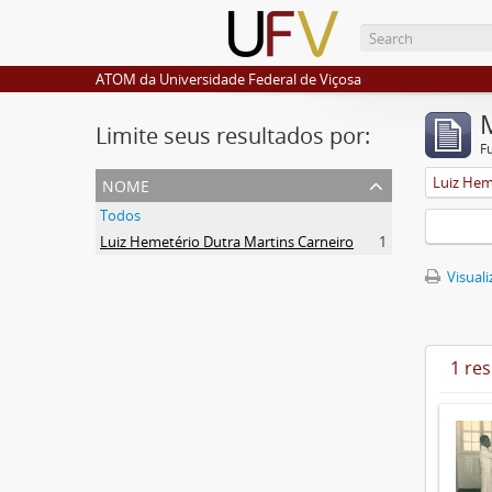
ATOM da Universidade Federal de Viçosa
Limite seus resultados por:
F
nome
Luiz Hem
Todos
Luiz Hemetério Dutra Martins Carneiro
1
Visuali
1 re