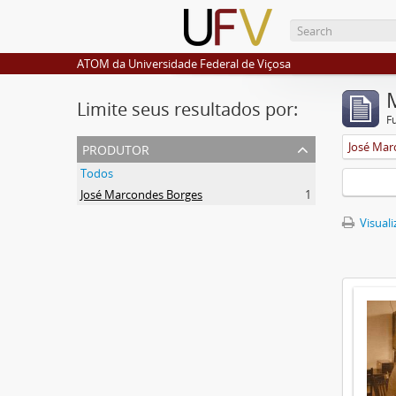
ATOM da Universidade Federal de Viçosa
Limite seus resultados por:
F
produtor
José Mar
Todos
José Marcondes Borges
1
Visuali