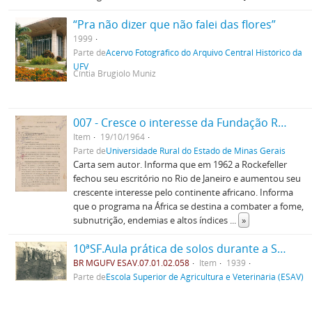
“Pra não dizer que não falei das flores”
1999
Parte de
Acervo Fotográfico do Arquivo Central Histórico da
UFV
Cíntia Brugiolo Muniz
007 - Cresce o interesse da Fundação Rockefeller pela África
Item
19/10/1964
Parte de
Universidade Rural do Estado de Minas Gerais
Carta sem autor. Informa que em 1962 a Rockefeller
fechou seu escritório no Rio de Janeiro e aumentou seu
crescente interesse pelo continente africano. Informa
que o programa na África se destina a combater a fome,
subnutrição, endemias e altos índices
...
»
10ªSF.Aula prática de solos durante a Semana do Fazendeiro
BR MGUFV ESAV.07.01.02.058
Item
1939
Parte de
Escola Superior de Agricultura e Veterinária (ESAV)