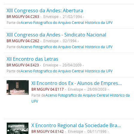
XIII Congresso da Andes: Abertura
BR MGUFV 04.C263
Envelope
21/02/1994
Parte de
Acervo Fotográfico do Arquivo Central Histórico da UFV
XIII Congresso da Andes - Sindicato Nacional
BR MGUFV 04.C262
Envelope
02/1994
Parte de
Acervo Fotográfico do Arquivo Central Histórico da UFV
XII Encontro das Letras
BR MGUFV 04.E423
Envelope
20/04/2009
Parte de
Acervo Fotográfico do Arquivo Central Histórico da UFV
XI Encontro dos Ex - Alunos de Empresas Júnior EMEJ
BR MGUFV 04.E117
Envelope
28/09/2003
Parte de
Acervo Fotográfico do Arquivo Central Histórico da
UFV
X Encontro Regional da Sociedade Brasileira de Química
BR MGUFV 04.E142
Envelope
08/11/1996