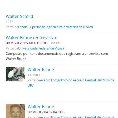
Walter Scofild
1932
Parte de
Escola Superior de Agricultura e Veterinária (ESAV)
Walter Brune (entrevista)
BR MGUFV UFV.MCH.DR.18
Dossiê
Parte de
Universidade Federal de Viçosa
Composto por itens documentais que registram a entrevista com
Walter Brune.
Walter Brune
11/1983
Parte de
Acervo Fotográfico do Arquivo Central Histórico da
UFV
Walter Brune
BR MGUFV 04.02.04.013
Parte de
Acervo Fotográfico do Arquivo Central Histórico da